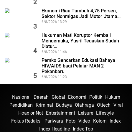
2
Ekonomi Riau Tumbuh 4,75 Persen,
Sektor Nonmigas Jadi Motor Utama…
6/8/2026 13:29
3
Hukuman Mati Koruptor Kembali
Mengemuka, Yusril Tegaskan Sudah
Diatur…
4
6/8/2026 11:46
Pemko Gencarkan Edukasi Bahaya
HIV/AIDS bagi Pelajar MAN 2
Pekanbaru
5
6/8/2026 11:23
Nasional
Daerah
Global
Ekonomi
Politik
Hukum
Pendidikan
Kriminal
Budaya
Olahraga
Ottech
Viral
Hoax or Not
Entertainment
Leisure
Lifestyle
Fokus Redaksi
Pariwara
Foto
Video
Kolom
Index
Index Headline
Index Top