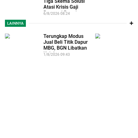
Tiga Skema Solusi
K
Atasi Krisis Gaji
S
Pegawai Pemda…
B
6/8/2026 08:24
23
T
LAINNYA
Terungkap Modus
M
Jual Beli Titik Dapur
R
MBG, BGN Libatkan
D
Kejaksaan…
L
1/8/2026 09:43
4/